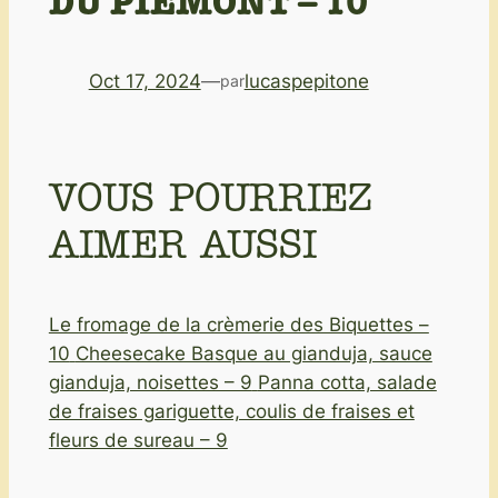
DU PIÉMONT – 10
Oct 17, 2024
—
lucaspepitone
par
VOUS POURRIEZ
AIMER AUSSI
Le fromage de la crèmerie des Biquettes –
10
Cheesecake Basque au gianduja, sauce
gianduja, noisettes – 9
Panna cotta, salade
de fraises gariguette, coulis de fraises et
fleurs de sureau – 9