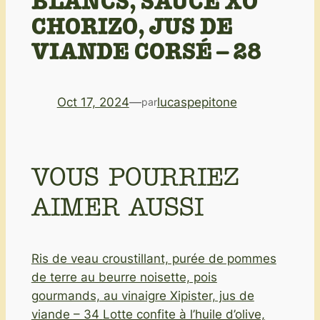
BLANCS, SAUCE XO
CHORIZO, JUS DE
VIANDE CORSÉ – 28
Oct 17, 2024
—
lucaspepitone
par
VOUS POURRIEZ
AIMER AUSSI
Ris de veau croustillant, purée de pommes
de terre au beurre noisette, pois
gourmands, au vinaigre Xipister, jus de
viande – 34
Lotte confite à l’huile d’olive,